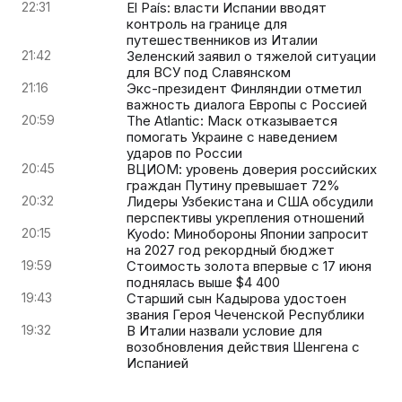
22:31
El País: власти Испании вводят
контроль на границе для
путешественников из Италии
21:42
Зеленский заявил о тяжелой ситуации
для ВСУ под Славянском
21:16
Экс-президент Финляндии отметил
важность диалога Европы с Россией
20:59
The Atlantic: Маск отказывается
помогать Украине с наведением
ударов по России
20:45
ВЦИОМ: уровень доверия российских
граждан Путину превышает 72%
20:32
Лидеры Узбекистана и США обсудили
перспективы укрепления отношений
20:15
Kyodo: Минобороны Японии запросит
на 2027 год рекордный бюджет
19:59
Стоимость золота впервые с 17 июня
поднялась выше $4 400
19:43
Старший сын Кадырова удостоен
звания Героя Чеченской Республики
19:32
В Италии назвали условие для
возобновления действия Шенгена с
Испанией