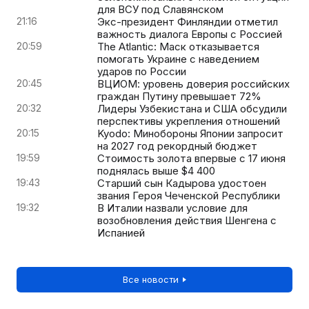
для ВСУ под Славянском
21:16
Экс-президент Финляндии отметил
важность диалога Европы с Россией
20:59
The Atlantic: Маск отказывается
помогать Украине с наведением
ударов по России
20:45
ВЦИОМ: уровень доверия российских
граждан Путину превышает 72%
20:32
Лидеры Узбекистана и США обсудили
перспективы укрепления отношений
20:15
Kyodo: Минобороны Японии запросит
на 2027 год рекордный бюджет
19:59
Стоимость золота впервые с 17 июня
поднялась выше $4 400
19:43
Старший сын Кадырова удостоен
звания Героя Чеченской Республики
19:32
В Италии назвали условие для
возобновления действия Шенгена с
Испанией
Все новости