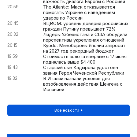
важность диалога Европы с Россией
20:59
The Atlantic: Маск отказывается
помогать Украине с наведением
ударов по России
20:45
ВЦИОМ: уровень доверия российских
граждан Путину превышает 72%
20:32
Лидеры Узбекистана и США обсудили
перспективы укрепления отношений
20:15
Kyodo: Минобороны Японии запросит
на 2027 год рекордный бюджет
19:59
Стоимость золота впервые с 17 июня
поднялась выше $4 400
19:43
Старший сын Кадырова удостоен
звания Героя Чеченской Республики
19:32
В Италии назвали условие для
возобновления действия Шенгена с
Испанией
Все новости