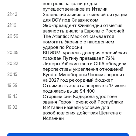
контроль на границе для
путешественников из Италии
21:42
Зеленский заявил о тяжелой ситуации
для ВСУ под Славянском
21:16
Экс-президент Финляндии отметил
важность диалога Европы с Россией
20:59
The Atlantic: Маск отказывается
помогать Украине с наведением
ударов по России
20:45
ВЦИОМ: уровень доверия российских
граждан Путину превышает 72%
20:32
Лидеры Узбекистана и США обсудили
перспективы укрепления отношений
20:15
Kyodo: Минобороны Японии запросит
на 2027 год рекордный бюджет
19:59
Стоимость золота впервые с 17 июня
поднялась выше $4 400
19:43
Старший сын Кадырова удостоен
звания Героя Чеченской Республики
19:32
В Италии назвали условие для
возобновления действия Шенгена с
Испанией