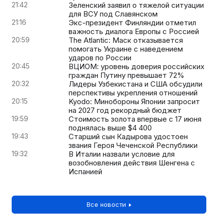
21:42
Зеленский заявил о тяжелой ситуации
для ВСУ под Славянском
21:16
Экс-президент Финляндии отметил
важность диалога Европы с Россией
20:59
The Atlantic: Маск отказывается
помогать Украине с наведением
ударов по России
20:45
ВЦИОМ: уровень доверия российских
граждан Путину превышает 72%
20:32
Лидеры Узбекистана и США обсудили
перспективы укрепления отношений
20:15
Kyodo: Минобороны Японии запросит
на 2027 год рекордный бюджет
19:59
Стоимость золота впервые с 17 июня
поднялась выше $4 400
19:43
Старший сын Кадырова удостоен
звания Героя Чеченской Республики
19:32
В Италии назвали условие для
возобновления действия Шенгена с
Испанией
Все новости