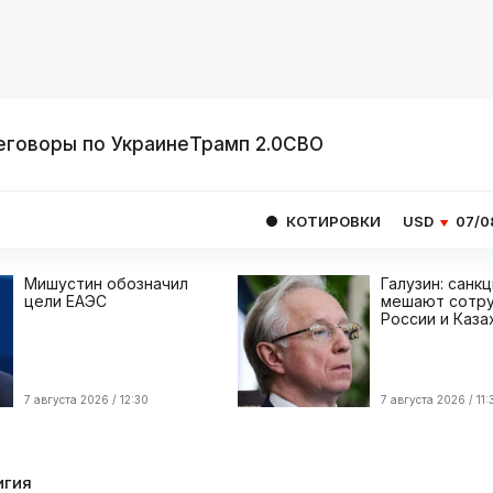
еговоры по Украине
Трамп 2.0
СВО
КОТИРОВКИ
USD
07/08
81.4077
E
Мишустин обозначил
Галузин: санк
цели ЕАЭС
мешают сотру
России и Каза
7 августа 2026 / 12:30
7 августа 2026 / 11:
игия