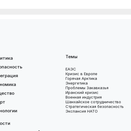
Темы
итика
опасность
ЕАЭС
Кризис в Европе
еграция
Горячая Арктика
Энергетика
номика
Проблемы Закавказья
Иранский кризис
щество
Военная индустрия
рт
Шанхайское сотрудничество
Стратегическая безопасность
нологии
Экспансия НАТО
ости