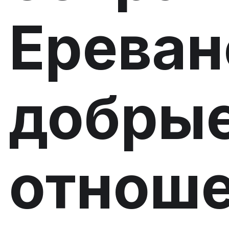
Ерева
добры
отнош