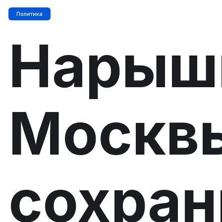
Политика
Нарышк
Москв
сохран