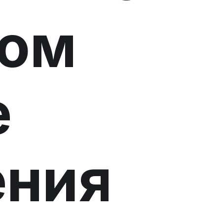
ном
е
ения