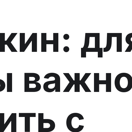
ин: дл
ы важн
ить с