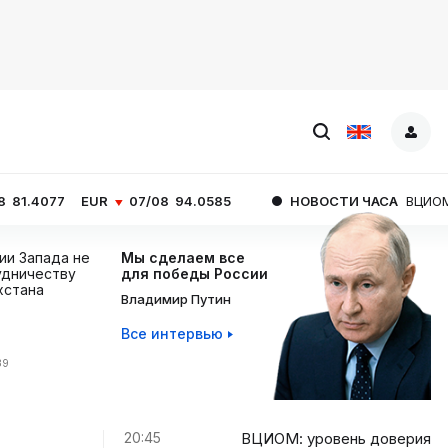
UR
07/08
94.0585
НОВОСТИ ЧАСА
ВЦИОМ: уровень до
ции Запада не
Мы сделаем все
дничеству
для победы России
хстана
Владимир Путин
Все интервью
39
20:45
ВЦИОМ: уровень доверия