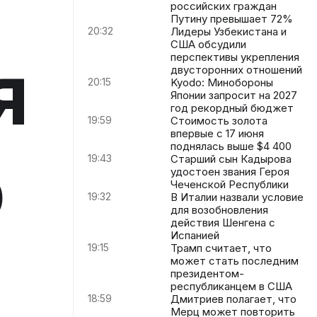
российских граждан
Путину превышает 72%
20:32
Лидеры Узбекистана и
США обсудили
я
перспективы укрепления
двусторонних отношений
20:15
Kyodo: Минобороны
Японии запросит на 2027
год рекордный бюджет
19:59
Стоимость золота
впервые с 17 июня
поднялась выше $4 400
о
19:43
Старший сын Кадырова
удостоен звания Героя
Чеченской Республики
19:32
В Италии назвали условие
для возобновления
действия Шенгена с
Испанией
19:15
Трамп считает, что
может стать последним
президентом-
республиканцем в США
18:59
Дмитриев полагает, что
Мерц может повторить