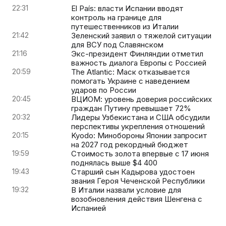
22:31
El País: власти Испании вводят
контроль на границе для
путешественников из Италии
21:42
Зеленский заявил о тяжелой ситуации
для ВСУ под Славянском
21:16
Экс-президент Финляндии отметил
важность диалога Европы с Россией
20:59
The Atlantic: Маск отказывается
помогать Украине с наведением
ударов по России
20:45
ВЦИОМ: уровень доверия российских
граждан Путину превышает 72%
20:32
Лидеры Узбекистана и США обсудили
перспективы укрепления отношений
20:15
Kyodo: Минобороны Японии запросит
на 2027 год рекордный бюджет
19:59
Стоимость золота впервые с 17 июня
поднялась выше $4 400
19:43
Старший сын Кадырова удостоен
звания Героя Чеченской Республики
19:32
В Италии назвали условие для
возобновления действия Шенгена с
Испанией