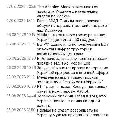
07.08.2026 20:59
The Atlantic: Маск отказывается
помогать Украине с наведением
ударов по России
07.08.2026 17:14
Глава МИД Польши вновь призвал
обсудить перехват российских ракет
над Украиной
06.08.2026 19:15
УНИАН: жара в некоторых регионах
Украины достигает 50 градусов
06.08.2026 13:14
ВС РФ ударили по используемым ВСУ
объектам инфраструктуры и
логистическим центрам
06.08.2026 12:30
В Россию за шесть месяцев въехали
порядка 14,5 тыс. украинцев
06.08.2026 10:59
Залужный констатировал исчерпание
Украиной прогресса в военной сфере
05.08.2026 21:18
Мендель назвала тошнотворной
пропаганду о "стойкости Украины"
05.08.2026 16:30
FT: Трамп отказал Киеву в поставках
ракет к комплексам Patriot
05.08.2026 14:44
Зеленский обвинил Запад в том, что
Украина ночью не сбила ни одной
ракеты
05.08.2026 13:59
Польша не будет возвращать на
Украину мужчин призывного возраста