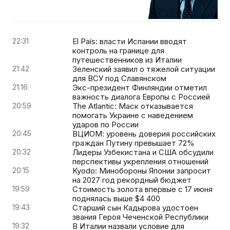
22:31
El País: власти Испании вводят
контроль на границе для
путешественников из Италии
21:42
Зеленский заявил о тяжелой ситуации
для ВСУ под Славянском
21:16
Экс-президент Финляндии отметил
важность диалога Европы с Россией
20:59
The Atlantic: Маск отказывается
помогать Украине с наведением
ударов по России
20:45
ВЦИОМ: уровень доверия российских
граждан Путину превышает 72%
20:32
Лидеры Узбекистана и США обсудили
перспективы укрепления отношений
20:15
Kyodo: Минобороны Японии запросит
на 2027 год рекордный бюджет
19:59
Стоимость золота впервые с 17 июня
поднялась выше $4 400
19:43
Старший сын Кадырова удостоен
звания Героя Чеченской Республики
19:32
В Италии назвали условие для