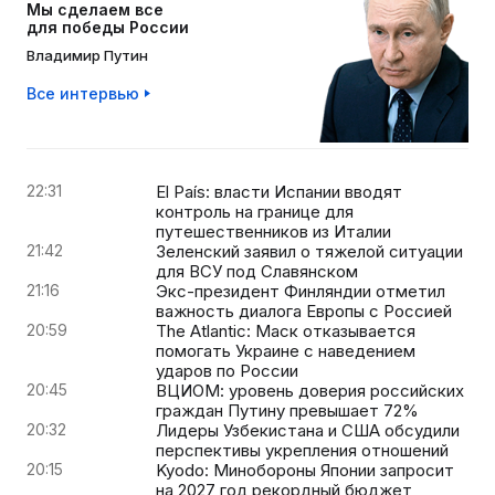
Мы сделаем все
для победы России
Владимир Путин
Все интервью
22:31
El País: власти Испании вводят
контроль на границе для
путешественников из Италии
21:42
Зеленский заявил о тяжелой ситуации
для ВСУ под Славянском
21:16
Экс-президент Финляндии отметил
важность диалога Европы с Россией
20:59
The Atlantic: Маск отказывается
помогать Украине с наведением
ударов по России
20:45
ВЦИОМ: уровень доверия российских
граждан Путину превышает 72%
20:32
Лидеры Узбекистана и США обсудили
перспективы укрепления отношений
20:15
Kyodo: Минобороны Японии запросит
на 2027 год рекордный бюджет