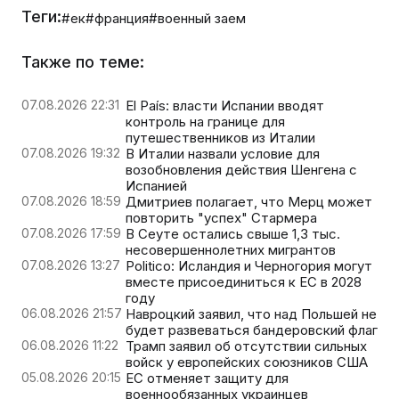
Теги:
#ек
#франция
#военный заем
Также по теме:
07.08.2026 22:31
El País: власти Испании вводят
контроль на границе для
путешественников из Италии
07.08.2026 19:32
В Италии назвали условие для
возобновления действия Шенгена с
Испанией
07.08.2026 18:59
Дмитриев полагает, что Мерц может
повторить "успех" Стармера
07.08.2026 17:59
В Сеуте остались свыше 1,3 тыс.
несовершеннолетних мигрантов
07.08.2026 13:27
Politico: Исландия и Черногория могут
вместе присоединиться к ЕС в 2028
году
06.08.2026 21:57
Навроцкий заявил, что над Польшей не
будет развеваться бандеровский флаг
06.08.2026 11:22
Трамп заявил об отсутствии сильных
войск у европейских союзников США
05.08.2026 20:15
ЕС отменяет защиту для
военнообязанных украинцев