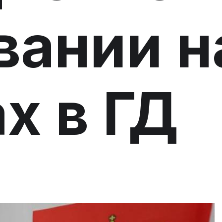
вании н
х в ГД