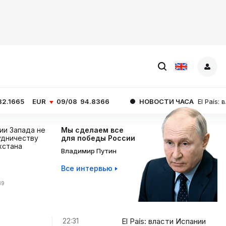
09/08
94.8366
НОВОСТИ ЧАСА
El País: власти Испан
ции Запада не
Мы сделаем все
дничеству
для победы России
хстана
Владимир Путин
Все интервью
39
22:31
El País: власти Испании