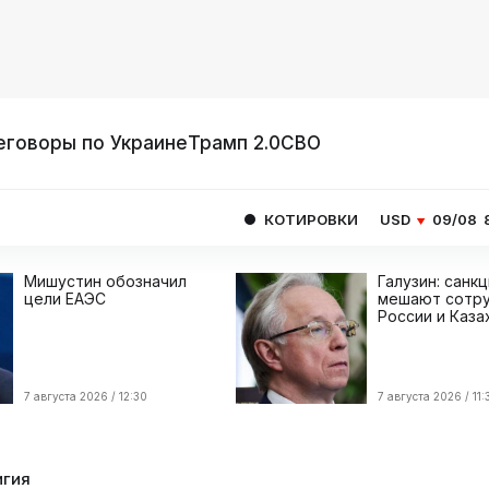
еговоры по Украине
Трамп 2.0
СВО
КОТИРОВКИ
USD
09/08
82.1665
EUR
Мишустин обозначил
Галузин: санк
цели ЕАЭС
мешают сотру
России и Каза
7 августа 2026 / 12:30
7 августа 2026 / 11:
игия