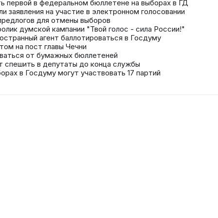
ть первой в федеральном бюллетене на выборах в ГД
ли заявления на участие в электронном голосовании
предлогов для отмены выборов
лик думской кампании "Твой голос - сила России!"
ностранный агент баллотироваться в Госдуму
том на пост главы Чечни
ываться от бумажных бюллетеней
т спешить в депутаты до конца службы
борах в Госдуму могут участвовать 17 партий