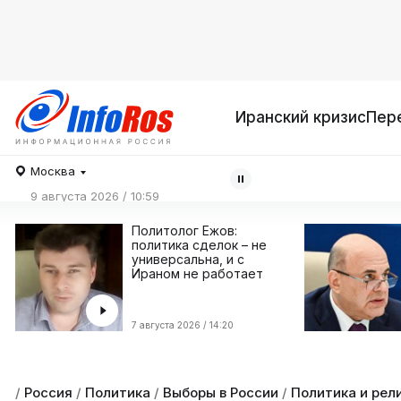
Иранский кризис
Пер
Москва
9 августа 2026 / 10:59
Политолог Ежов:
политика сделок – не
универсальна, и с
Ираном не работает
7 августа 2026 / 14:20
/
Россия
/
Политика
/
Выборы в России
/
Политика и рел