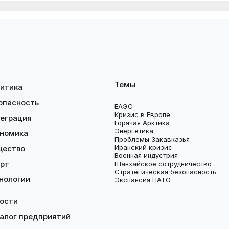
Темы
итика
опасность
ЕАЭС
Кризис в Европе
еграция
Горячая Арктика
Энергетика
номика
Проблемы Закавказья
Иранский кризис
щество
Военная индустрия
рт
Шанхайское сотрудничество
Стратегическая безопасность
нологии
Экспансия НАТО
ости
алог предприятий