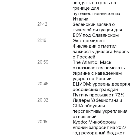
вводят контроль на
границе для
путешественников из
Италии
21:42
Зеленский заявил о
тяжелой ситуации для
ВСУ под Славянском
21:16
Экс-президент
Финляндии отметил
важность диалога Европы
с Россией
20:59
The Atlantic: Маск
отказывается помогать
Украине с наведением
ударов по России
20:45
ВЦИОМ: уровень доверия
российских граждан
Путину превышает 72%
20:32
Лидеры Узбекистана и
м
США обсудили
перспективы укрепления
отношений
20:15
Kyodo: Минобороны
Японии запросит на 2027
год рекордный бюджет