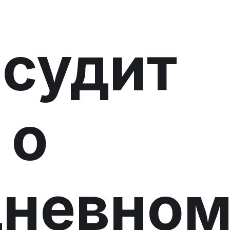
судит
 о
дневно