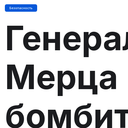
Безопасность
Генер
Мерца
бомби