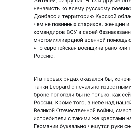
жителей, разрушая НПЗ и другие об
ненависть ко всему русскому боевик
Донбасс и территорию Курской област
чем не повинных стариков, женщин и
командиров ВСУ в своей безнаказанн
многомиллиардной военной помощью 
что европейская военщина рано или 
Россию.
И в первых рядах оказался бы, конеч
танки Leopard с печально известны
броне поползли бы не только, как сей
России. Кроме того, в небе над наше
Великой Отечественной войны, смер
истребители с такими же крестами на
Германии буквально чешутся руки сн