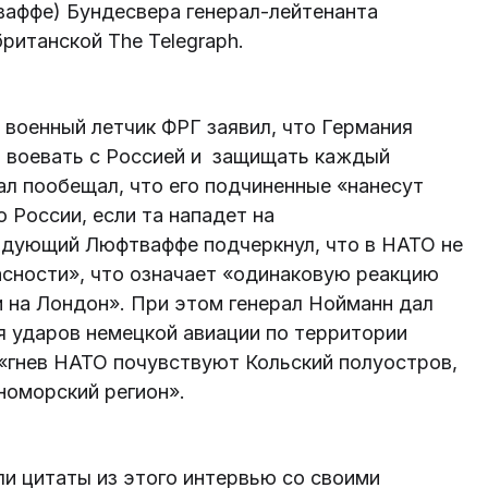
аффе) Бундесвера генерал-лейтенанта
британской The Telegraph.
 военный летчик ФРГ заявил, что Германия
ь воевать с Россией и защищать каждый
л пообещал, что его подчиненные «нанесут
России, если та нападет на
ндующий Люфтваффе подчеркнул, что в НАТО не
асности», что означает «одинаковую реакцию
и на Лондон». При этом генерал Нойманн дал
я ударов немецкой авиации по территории
 «гнев НАТО почувствуют Кольский полуостров,
номорский регион».
и цитаты из этого интервью со своими