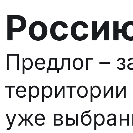
Росси
Предлог – з
территории
уже выбра