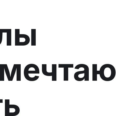
алы
 мечтаю
ть