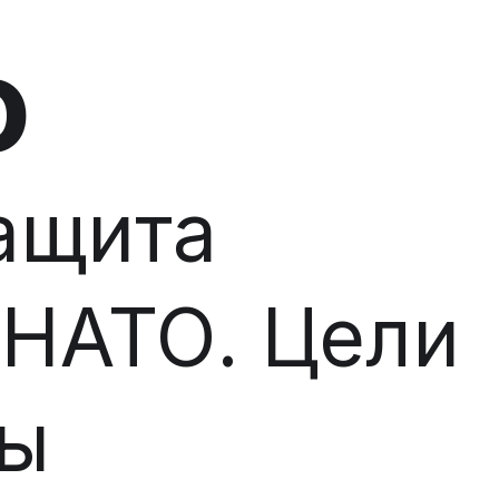
ю
ащита
 НАТО. Цели
ны