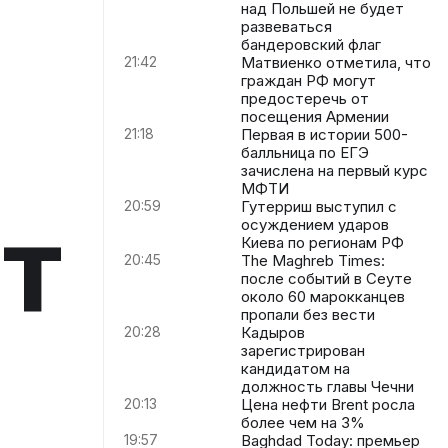
над Польшей не будет
развеваться
бандеровский флаг
21:42
Матвиенко отметила, что
граждан РФ могут
предостеречь от
посещения Армении
21:18
Первая в истории 500-
балльница по ЕГЭ
зачислена на первый курс
МФТИ
20:59
Гутерриш выступил с
т
осуждением ударов
Киева по регионам РФ
20:45
The Maghreb Times:
после событий в Сеуте
около 60 марокканцев
пропали без вести
20:28
Кадыров
зарегистрирован
кандидатом на
должность главы Чечни
20:13
Цена нефти Brent росла
более чем на 3%
19:57
Baghdad Today: премьер