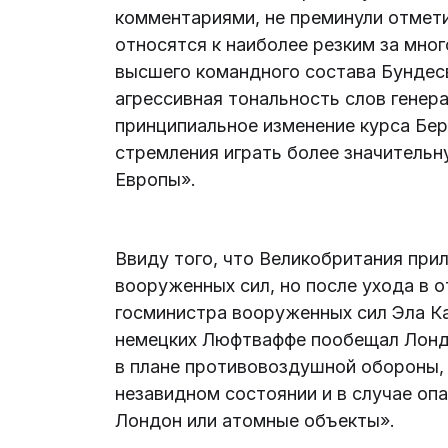
комментариями, не преминули отмет
относятся к наиболее резким за мног
высшего командного состава Бундесв
агрессивная тональность слов гене
принципиальное изменение курса Бе
стремления играть более значительн
Европы».
Ввиду того, что Великобритания при
вооруженных сил, но после ухода в 
госминистра вооруженных сил Эла К
немецких Люфтваффе пообещал Лондо
в плане противовоздушной обороны, 
незавидном состоянии и в случае оп
Лондон или атомные объекты».