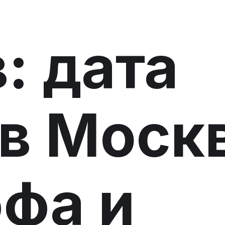
: дата
 в Моск
фа и