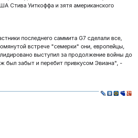
ША Стива Уиткоффа и зятя американского
астники последнего саммита G7 сделали все,
омянутой встрече "семерки" они, европейцы,
олидировано выступил за продолжение войны до
ж был забыт и перебит привкусом Эвиана", -