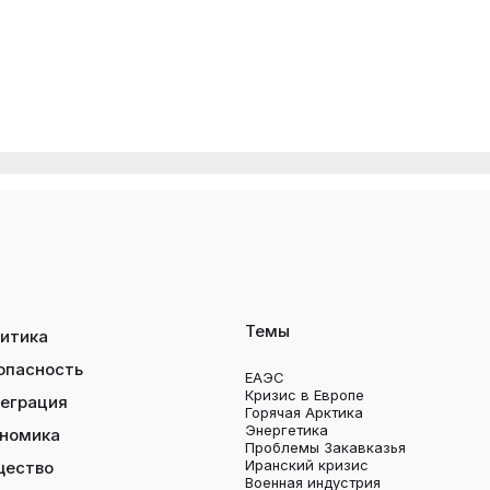
Темы
итика
опасность
ЕАЭС
Кризис в Европе
еграция
Горячая Арктика
Энергетика
номика
Проблемы Закавказья
Иранский кризис
щество
Военная индустрия