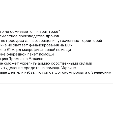
то не сомневается, и враг тоже"
овместное производство дронов
У нет ресурса для возвращения утраченных территорий
раине не хватает финансирования на ВСУ
ине €1 млрд макрофинансовой помощи
ине очередной пакет помощи
цию Трампа по Украине
 не сможет укрепить армию собственными силами
 выделение средств на помощь Украине
овые деятели избавляются от фотокомпромата с Зеленским