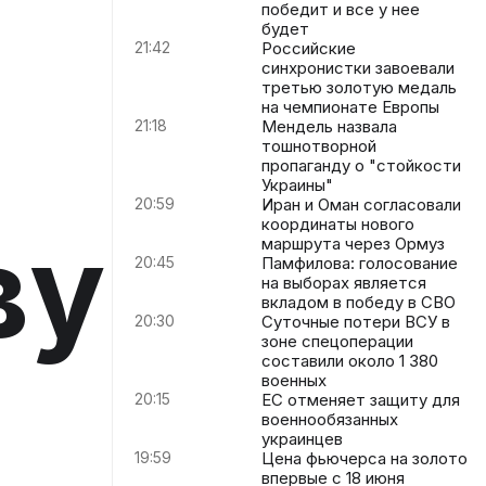
победит и все у нее
будет
21:42
Российские
синхронистки завоевали
третью золотую медаль
на чемпионате Европы
21:18
Мендель назвала
тошнотворной
пропаганду о "стойкости
Украины"
20:59
Иран и Оман согласовали
координаты нового
ву
маршрута через Ормуз
20:45
Памфилова: голосование
на выборах является
вкладом в победу в СВО
20:30
Суточные потери ВСУ в
зоне спецоперации
составили около 1 380
военных
20:15
ЕС отменяет защиту для
военнообязанных
украинцев
19:59
Цена фьючерса на золото
впервые с 18 июня