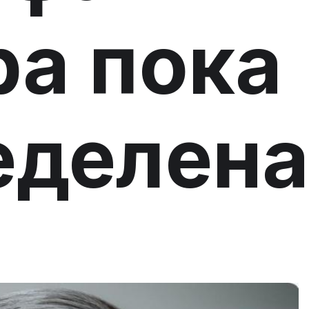
а пока
еделена