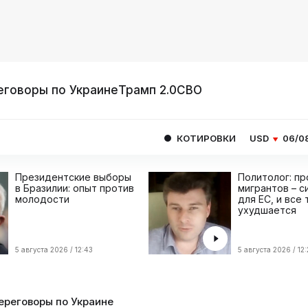
еговоры по Украине
Трамп 2.0
СВО
КОТИРОВКИ
USD
06/08
80.9293
E
Президентские выборы
Политолог: п
в Бразилии: опыт против
мигрантов – с
молодости
для ЕС, и все
ухудшается
5 августа 2026 / 12:43
5 августа 2026 / 12
ереговоры по Украине