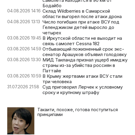
самолета находится в 90 км от
Бодайбо
04.08.2026 14:16
Склад Wildberries в Самарской
области выгорел после атаки дрона
04.08.2026 13:13
Число погибших при атаке ВСУ под
Геленджиком детей выросло до
четырех
03.08.2026 19:45
В Иркутской области не выходит на
связь самолет Cessna 182
03.08.2026 14:59
Отбывающий пожизненный срок экс-
сенатор Арашуков объявил голодовку
03.08.2026 13:30
МИД Таиланда признал ущерб имиджу
страны из-за убийства россиян в
Паттайе
03.08.2026 10:59
В Крыму жертвами атаки ВСУ стали
три человека
31.07.2026 21:58
Суд приговорил Лерчек к условному
сроку и крупному штрафу
Такаити, похоже, готова поступиться
принципами