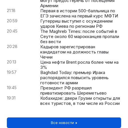
могут предостеречь от посещения
Армении
21:18
Первая в истории 500-балльница по
ЕГЭ зачислена на первый курс МФТИ
20:59
Гутерриш выступил с осуждением
ударов Киева по регионам РФ
20:45
The Maghreb Times: после событий в
Сеуте около 60 марокканцев пропали
без вести
20:28
Кадыров зарегистрирован
кандидатом на должность главы
Чечни
20:13
Цена нефти Brent росла более чем на
3%
19:57
Baghdad Today: премьер Ирака
распорядился повысить уровень
готовности армии
19:45
Президент РФ разрешил
приватизировать Шереметьево
19:31
Кобахидзе: двери Грузии открыты для
всех туристов, в том числе из России
Все новости