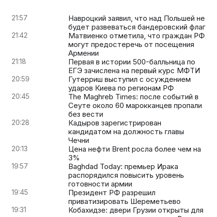
21:57
Навроцкий заявил, что над Польшей не
будет развеваться бандеровский флаг
21:42
Матвиенко отметила, что граждан РФ
могут предостеречь от посещения
Армении
21:18
Первая в истории 500-балльница по
ЕГЭ зачислена на первый курс МФТИ
20:59
Гутерриш выступил с осуждением
ударов Киева по регионам РФ
20:45
The Maghreb Times: после событий в
Сеуте около 60 марокканцев пропали
без вести
20:28
Кадыров зарегистрирован
кандидатом на должность главы
Чечни
20:13
Цена нефти Brent росла более чем на
3%
19:57
Baghdad Today: премьер Ирака
распорядился повысить уровень
готовности армии
19:45
Президент РФ разрешил
приватизировать Шереметьево
19:31
Кобахидзе: двери Грузии открыты для