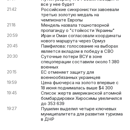
все у нее будет
21:42
Российские синхронистки завоевали
третью золотую медаль на
чемпионате Европы
21:18
Мендель назвала тошнотворной
пропаганду о "стойкости Украины"
20:59
Иран и Оман согласовали координаты
нового маршрута через Ормуз
20:45
Памфилова: голосование на выборах
является вкладом в победу в СВО
20:30
Суточные потери ВСУ в зоне
спецоперации составили около 1 380
военных
20:15
ЕС отменяет защиту для
военнообязанных украинцев
19:59
Цена фьючерса на золото впервые с
18 июня поднималась выше $4 300
19:45
Список жертв американской атомной
бомбардировки Хиросимы увеличился
до 353 639
19:27
Пушилин выделил четыре ключевых
муниципалитета для развития туризма
в ДНР