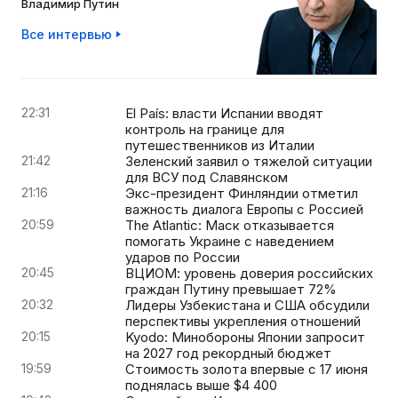
Владимир Путин
Все интервью
22:31
El País: власти Испании вводят
контроль на границе для
путешественников из Италии
21:42
Зеленский заявил о тяжелой ситуации
для ВСУ под Славянском
21:16
Экс-президент Финляндии отметил
важность диалога Европы с Россией
20:59
The Atlantic: Маск отказывается
помогать Украине с наведением
ударов по России
20:45
ВЦИОМ: уровень доверия российских
граждан Путину превышает 72%
20:32
Лидеры Узбекистана и США обсудили
перспективы укрепления отношений
20:15
Kyodo: Минобороны Японии запросит
на 2027 год рекордный бюджет
19:59
Стоимость золота впервые с 17 июня
поднялась выше $4 400