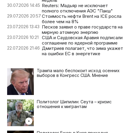
недель
30.07.2026 14:45
Reuters: Мадьяр не исключает
полного отключения АЭС "Пакш"
29.07.2026 20:57
Стоимость нефти Brent на ICE росла
более чем на 8%
23.07.2026 13:43
Песков заявил о праве государств на
мирную атомную энергию
23.07.2026 10:21
США и Саудовская Аравия подписали
соглашение по ядерной программе
22.07.2026 21:46
Дмитриев полагает, что зима укажет
на ошибки ЕС в энергетике
Трампа мало беспокоит исход осенних
выборов в Конгресс США. Мнение
Политолог Шипилин: Сеута – кризис
отношения к мигрантам
Политолог Ежов: в Киев приходит