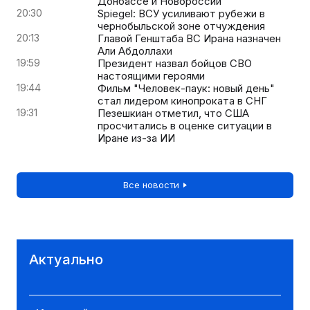
Донбассе и Новороссии
20:30
Spiegel: ВСУ усиливают рубежи в
чернобыльской зоне отчуждения
20:13
Главой Генштаба ВС Ирана назначен
Али Абдоллахи
19:59
Президент назвал бойцов СВО
настоящими героями
19:44
Фильм "Человек-паук: новый день"
стал лидером кинопроката в СНГ
19:31
Пезешкиан отметил, что США
просчитались в оценке ситуации в
Иране из-за ИИ
Все новости
Актуально