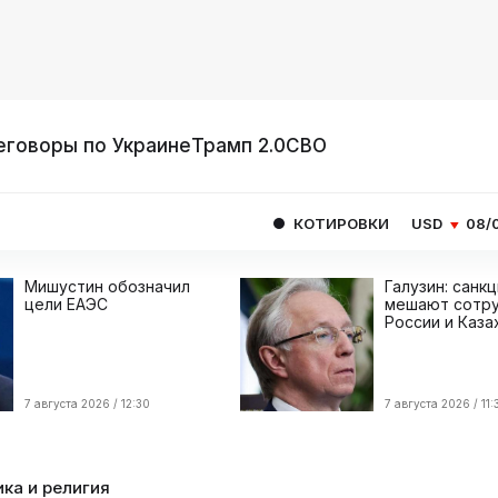
еговоры по Украине
Трамп 2.0
СВО
КОТИРОВКИ
USD
08/08
82.1665
Мишустин обозначил
Галузин: санк
цели ЕАЭС
мешают сотру
России и Каза
7 августа 2026 / 12:30
7 августа 2026 / 11:
ка и религия