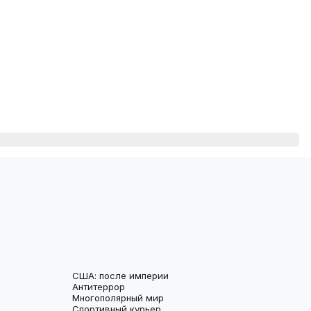
США: после империи
Антитеррор
Многополярный мир
Спортивный курьер