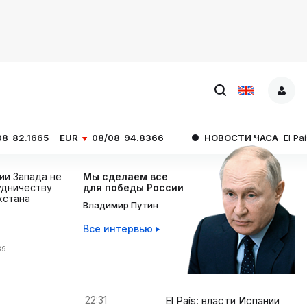
EUR
08/08
94.8366
НОВОСТИ ЧАСА
El País: власти Ис
ции Запада не
Мы сделаем все
дничеству
для победы России
хстана
Владимир Путин
Все интервью
39
22:31
El País: власти Испании