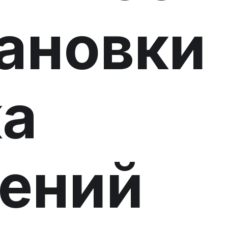
ановки
ка
ений