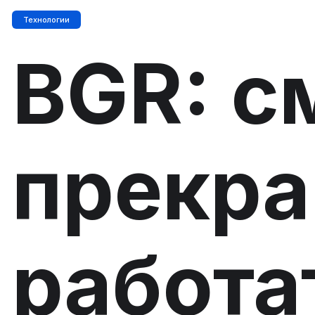
Технологии
BGR: с
прекр
работа