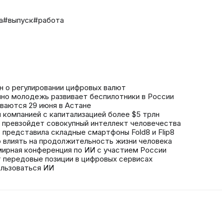
а
#выпуск
#работа
н о регулировании цифровых валют
но молодежь развивает беспилотники в России
ваются 29 июня в Астане
и компанией с капитализацией более $5 трлн
 превзойдет совокупный интеллект человечества
s представила складные смартфоны Fold8 и Flip8
 влиять на продолжительность жизни человека
мирная конференция по ИИ с участием России
 передовые позиции в цифровых сервисах
ользоваться ИИ