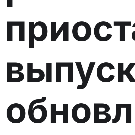
приост
выпус
обновл