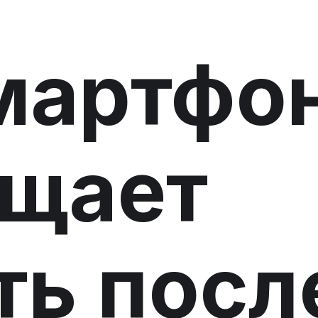
мартфо
ащает
ть посл