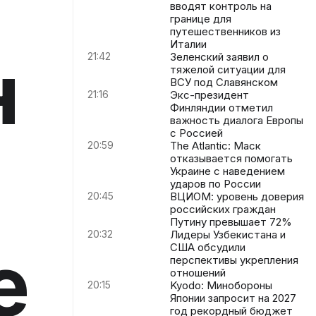
вводят контроль на
границе для
путешественников из
Италии
н
21:42
Зеленский заявил о
тяжелой ситуации для
ВСУ под Славянском
21:16
Экс-президент
Финляндии отметил
важность диалога Европы
с Россией
20:59
The Atlantic: Маск
отказывается помогать
Украине с наведением
ударов по России
20:45
ВЦИОМ: уровень доверия
российских граждан
Путину превышает 72%
20:32
Лидеры Узбекистана и
е
США обсудили
перспективы укрепления
отношений
20:15
Kyodo: Минобороны
Японии запросит на 2027
год рекордный бюджет