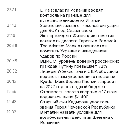
22:31
El País: власти Испании вводят
контроль на границе для
путешественников из Италии
21:42
Зеленский заявил о тяжелой ситуации
для ВСУ под Славянском
21:16
Экс-президент Финляндии отметил
важность диалога Европы с Россией
20:59
The Atlantic: Маск отказывается
помогать Украине с наведением
ударов по России
20:45
ВЦИОМ: уровень доверия российских
граждан Путину превышает 72%
20:32
Лидеры Узбекистана и США обсудили
перспективы укрепления отношений
20:15
Kyodo: Минобороны Японии запросит
на 2027 год рекордный бюджет
19:59
Стоимость золота впервые с 17 июня
поднялась выше $4 400
19:43
Старший сын Кадырова удостоен
звания Героя Чеченской Республики
19:32
В Италии назвали условие для
возобновления действия Шенгена с
Испанией