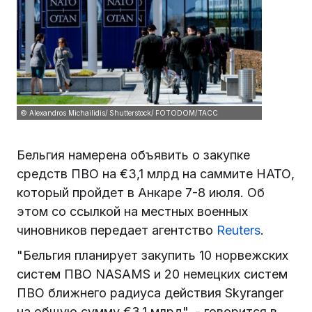
© Alexandros Michailidis/ Shutterstock/ FOTODOM/ТАСС
Бельгия намерена объявить о закупке
средств ПВО на €3,1 млрд на саммите НАТО,
который пройдет в Анкаре 7-8 июля. Об
этом со ссылкой на местных военных
чиновников передает агентство
Reuters
.
"Бельгия планирует закупить 10 норвежских
систем ПВО NASAMS и 20 немецких систем
ПВО ближнего радиуса действия Skyranger
на общую сумму €3,1 млрд", - говорится в