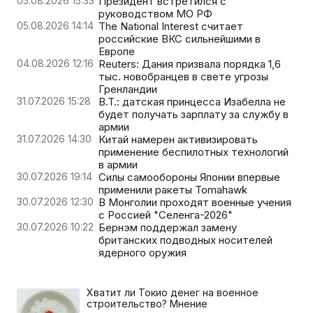
05.08.2026 15:33
Президент встретился с
руководством МО РФ
05.08.2026 14:14
The National Interest считает
российские ВКС сильнейшими в
Европе
04.08.2026 12:16
Reuters: Дания призвала порядка 1,6
тыс. новобранцев в свете угрозы
Гренландии
31.07.2026 15:28
B.T.: датская принцесса Изабелла не
будет получать зарплату за службу в
армии
31.07.2026 14:30
Китай намерен активизировать
применение беспилотных технологий
в армии
30.07.2026 19:14
Силы самообороны Японии впервые
применили ракеты Tomahawk
30.07.2026 12:30
В Монголии проходят военные учения
с Россией "Селенга-2026"
30.07.2026 10:22
Бернэм поддержал замену
британских подводных носителей
ядерного оружия
Хватит ли Токио денег на военное
строительство? Мнение