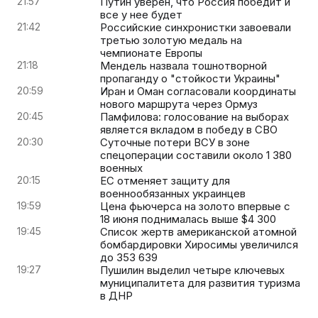
21:57
Путин уверен, что Россия победит и
все у нее будет
21:42
Российские синхронистки завоевали
третью золотую медаль на
чемпионате Европы
21:18
Мендель назвала тошнотворной
пропаганду о "стойкости Украины"
20:59
Иран и Оман согласовали координаты
нового маршрута через Ормуз
20:45
Памфилова: голосование на выборах
является вкладом в победу в СВО
20:30
Суточные потери ВСУ в зоне
спецоперации составили около 1 380
военных
20:15
ЕС отменяет защиту для
военнообязанных украинцев
19:59
Цена фьючерса на золото впервые с
18 июня поднималась выше $4 300
19:45
Список жертв американской атомной
бомбардировки Хиросимы увеличился
до 353 639
19:27
Пушилин выделил четыре ключевых
муниципалитета для развития туризма
в ДНР