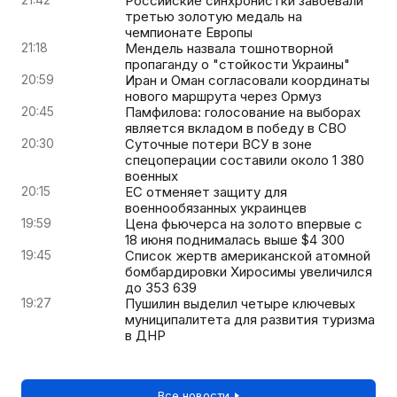
Российские синхронистки завоевали
третью золотую медаль на
чемпионате Европы
21:18
Мендель назвала тошнотворной
пропаганду о "стойкости Украины"
20:59
Иран и Оман согласовали координаты
нового маршрута через Ормуз
20:45
Памфилова: голосование на выборах
является вкладом в победу в СВО
20:30
Суточные потери ВСУ в зоне
спецоперации составили около 1 380
военных
20:15
ЕС отменяет защиту для
военнообязанных украинцев
19:59
Цена фьючерса на золото впервые с
18 июня поднималась выше $4 300
19:45
Список жертв американской атомной
бомбардировки Хиросимы увеличился
до 353 639
19:27
Пушилин выделил четыре ключевых
муниципалитета для развития туризма
в ДНР
Все новости