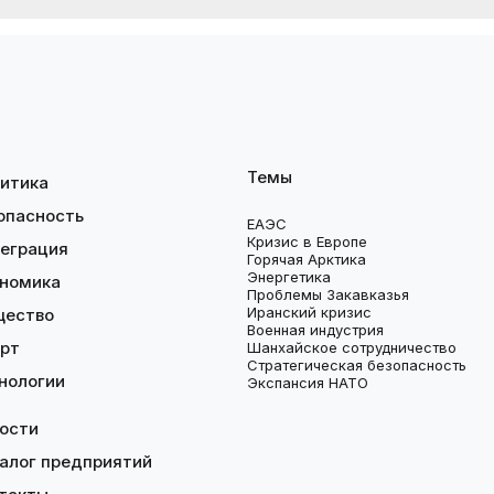
Темы
итика
опасность
ЕАЭС
Кризис в Европе
еграция
Горячая Арктика
Энергетика
номика
Проблемы Закавказья
Иранский кризис
щество
Военная индустрия
рт
Шанхайское сотрудничество
Стратегическая безопасность
нологии
Экспансия НАТО
ости
алог предприятий