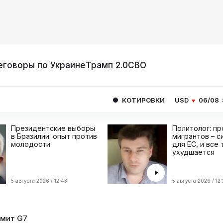
еговоры по Украине
Трамп 2.0
СВО
КОТИРОВКИ
USD
06/08
80.9293
EUR
Президентские выборы
Политолог: п
в Бразилии: опыт против
мигрантов – с
молодости
для ЕС, и все
ухудшается
5 августа 2026 / 12:43
5 августа 2026 / 12
мит G7