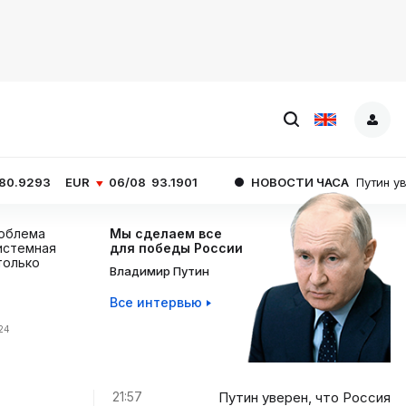
06/08
93.1901
НОВОСТИ ЧАСА
Путин уверен, что Росси
роблема
Мы сделаем все
истемная
для победы России
 только
Владимир Путин
Все интервью
:24
21:57
Путин уверен, что Россия