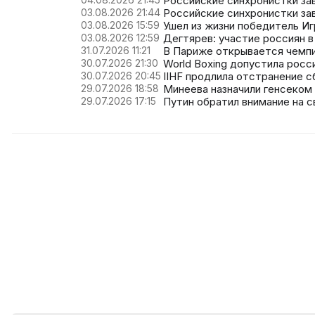
Российские синхронистки за
03.08.2026 21:44
Российские синхронистки за
03.08.2026 15:59
Ушел из жизни победитель Иг
03.08.2026 12:59
Дегтярев: участие россиян 
31.07.2026 11:21
В Париже открывается чемпи
30.07.2026 21:30
World Boxing допустила рос
30.07.2026 20:45
IIHF продлила отстранение с
29.07.2026 18:58
Минеева назначили генсеком
29.07.2026 17:15
Путин обратил внимание на 