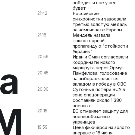
победит и все у нее
будет
21:42
Российские
синхронистки завоевали
третью золотую медаль
на чемпионате Европы
21:18
Мендель назвала
тошнотворной
пропаганду о "стойкости
Украины"
20:59
Иран и Оман согласовали
координаты нового
а
маршрута через Ормуз
20:45
Памфилова: голосование
на выборах является
вкладом в победу в СВО
20:30
Суточные потери ВСУ в
зоне спецоперации
составили около 1 380
ЧМ
военных
20:15
ЕС отменяет защиту для
военнообязанных
украинцев
19:59
Цена фьючерса на золото
впервые с 18 июня