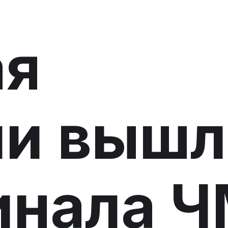
ая
ии вышл
финала 