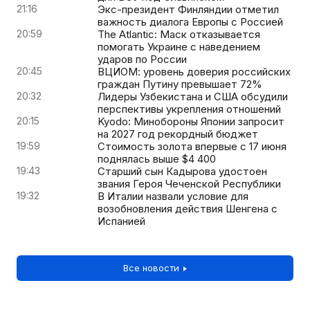
21:16
Экс-президент Финляндии отметил
важность диалога Европы с Россией
20:59
The Atlantic: Маск отказывается
помогать Украине с наведением
ударов по России
20:45
ВЦИОМ: уровень доверия российских
граждан Путину превышает 72%
20:32
Лидеры Узбекистана и США обсудили
перспективы укрепления отношений
20:15
Kyodo: Минобороны Японии запросит
на 2027 год рекордный бюджет
19:59
Стоимость золота впервые с 17 июня
поднялась выше $4 400
19:43
Старший сын Кадырова удостоен
звания Героя Чеченской Республики
19:32
В Италии назвали условие для
возобновления действия Шенгена с
Испанией
Все новости