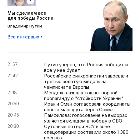
Мы сделаем все
для победы России
Владимир Путин
Все интервью
21:57
Путин уверен, что Россия победит и
все у нее будет
21:42
Российские синхронистки завоевали
третью золотую медаль на
чемпионате Европы
21:18
Мендель назвала тошнотворной
пропаганду о "стойкости Украины"
20:59
Иран и Оман согласовали координаты
нового маршрута через Ормуз
20:45
Памфилова: голосование на выборах
является вкладом в победу в СВО
20:30
Суточные потери ВСУ в зоне
спецоперации составили около 1 380
военных