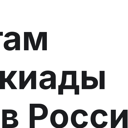
там
акиады
в Росс