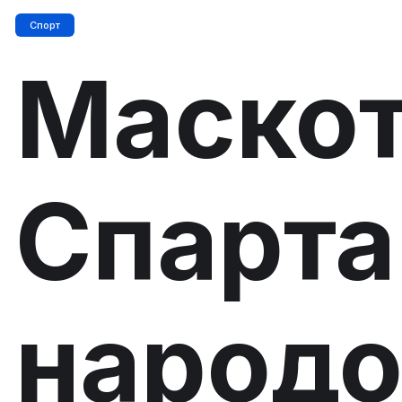
Спорт
Маско
Спарт
народо