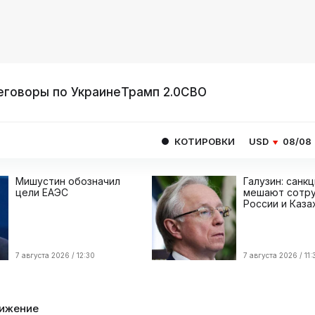
еговоры по Украине
Трамп 2.0
СВО
КОТИРОВКИ
USD
08/08
82.1665
EUR
Мишустин обозначил
Галузин: санк
цели ЕАЭС
мешают сотру
России и Каза
7 августа 2026 / 12:30
7 августа 2026 / 11:
ижение