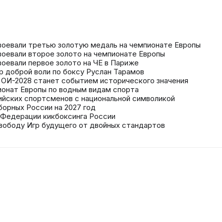
воевали третью золотую медаль на чемпионате Европы
воевали второе золото на чемпионате Европы
воевали первое золото на ЧЕ в Париже
р доброй воли по боксу Руслан Тарамов
в ОИ-2028 станет событием исторического значения
онат Европы по водным видам спорта
сийских спортсменов с национальной символикой
борных России на 2027 год
 Федерации кикбоксинга России
свободу Игр будущего от двойных стандартов