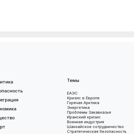
Темы
итика
опасность
ЕАЭС
Кризис в Европе
еграция
Горячая Арктика
Энергетика
номика
Проблемы Закавказья
Иранский кризис
щество
Военная индустрия
рт
Шанхайское сотрудничество
Стратегическая безопасность