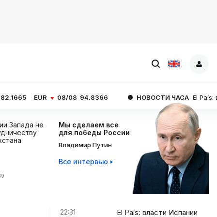
08/08
94.8366
НОВОСТИ ЧАСА
El País: власти Испан
ции Запада не
Мы сделаем все
дничеству
для победы России
хстана
Владимир Путин
Все интервью
39
22:31
El País: власти Испании