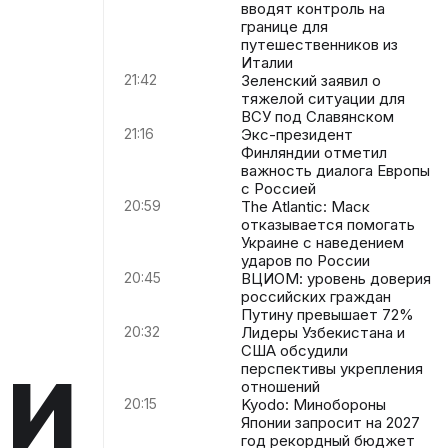
вводят контроль на
границе для
путешественников из
Италии
21:42
Зеленский заявил о
тяжелой ситуации для
ВСУ под Славянском
21:16
Экс-президент
Финляндии отметил
важность диалога Европы
с Россией
20:59
The Atlantic: Маск
отказывается помогать
Украине с наведением
ударов по России
20:45
ВЦИОМ: уровень доверия
российских граждан
Путину превышает 72%
20:32
Лидеры Узбекистана и
ии
США обсудили
перспективы укрепления
отношений
20:15
Kyodo: Минобороны
Японии запросит на 2027
год рекордный бюджет