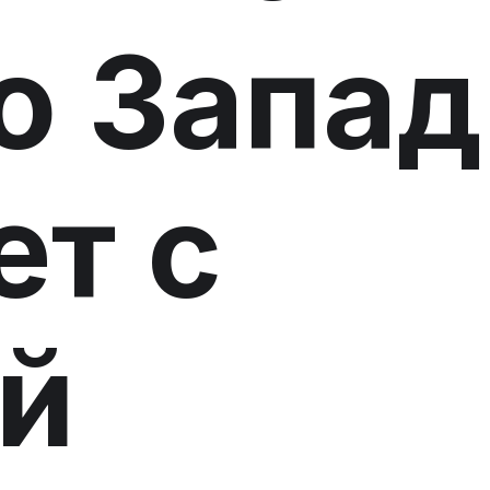
то Запад
ет с
й