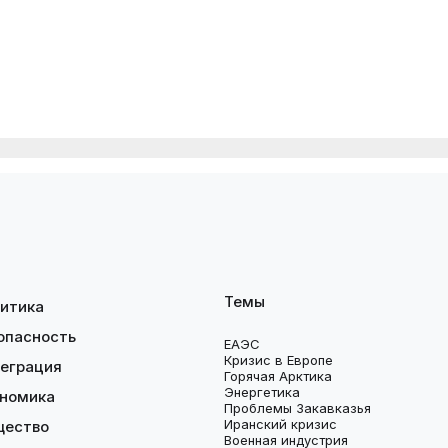
Темы
итика
опасность
ЕАЭС
Кризис в Европе
еграция
Горячая Арктика
Энергетика
номика
Проблемы Закавказья
Иранский кризис
щество
Военная индустрия