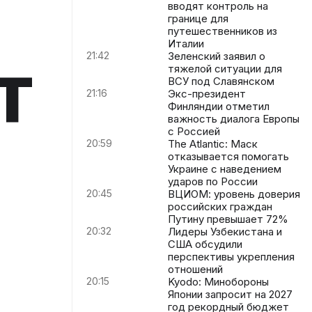
вводят контроль на
границе для
путешественников из
Италии
т
21:42
Зеленский заявил о
тяжелой ситуации для
ВСУ под Славянском
21:16
Экс-президент
Финляндии отметил
важность диалога Европы
с Россией
20:59
The Atlantic: Маск
отказывается помогать
Украине с наведением
ударов по России
20:45
ВЦИОМ: уровень доверия
российских граждан
Путину превышает 72%
20:32
Лидеры Узбекистана и
США обсудили
перспективы укрепления
отношений
20:15
Kyodo: Минобороны
Японии запросит на 2027
год рекордный бюджет