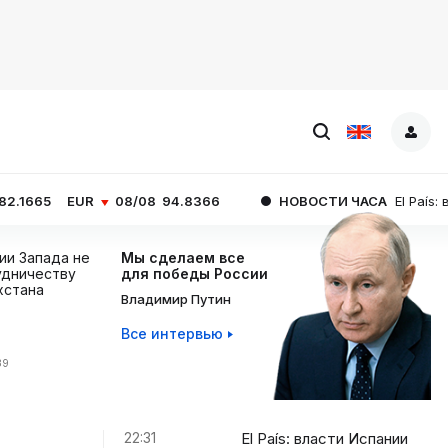
08/08
94.8366
НОВОСТИ ЧАСА
El País: власти Испан
ции Запада не
Мы сделаем все
дничеству
для победы России
хстана
Владимир Путин
Все интервью
39
22:31
El País: власти Испании