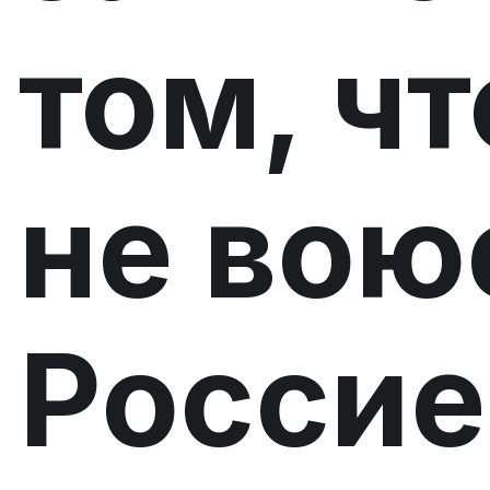
том, ч
не вою
Россие