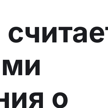
 считае
ыми
ния о