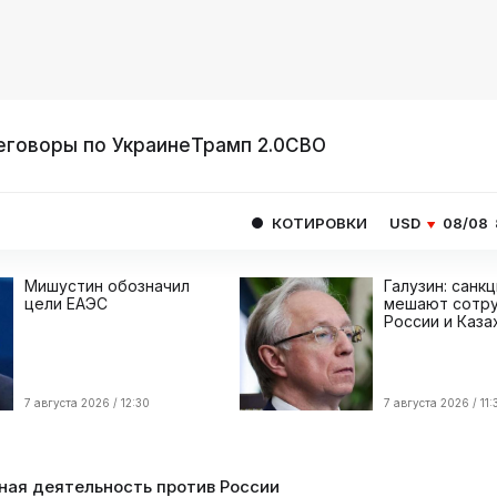
еговоры по Украине
Трамп 2.0
СВО
КОТИРОВКИ
USD
08/08
82.1665
EUR
Мишустин обозначил
Галузин: санк
цели ЕАЭС
мешают сотру
России и Каза
7 августа 2026 / 12:30
7 августа 2026 / 11:
ая деятельность против России