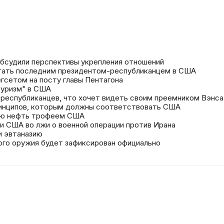
бсудили перспективы укрепления отношений
стать последним президентом-республиканцем в США
егсетом на посту главы Пентагона
туризм" в США
 республиканцев, что хочет видеть своим преемником Вэнса
ринципов, которым должны соответствовать США
ую нефть трофеем США
и США во лжи о военной операции против Ирана
и эвтаназию
ного оружия будет зафиксирован официально