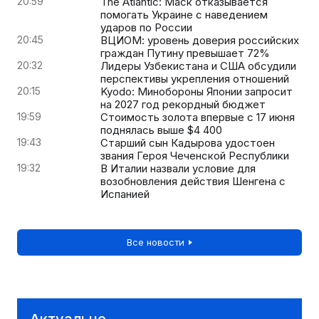
20:59
The Atlantic: Маск отказывается
помогать Украине с наведением
ударов по России
20:45
ВЦИОМ: уровень доверия российских
граждан Путину превышает 72%
20:32
Лидеры Узбекистана и США обсудили
перспективы укрепления отношений
20:15
Kyodo: Минобороны Японии запросит
на 2027 год рекордный бюджет
19:59
Стоимость золота впервые с 17 июня
поднялась выше $4 400
19:43
Старший сын Кадырова удостоен
звания Героя Чеченской Республики
19:32
В Италии назвали условие для
возобновления действия Шенгена с
Испанией
Все новости
Актуально