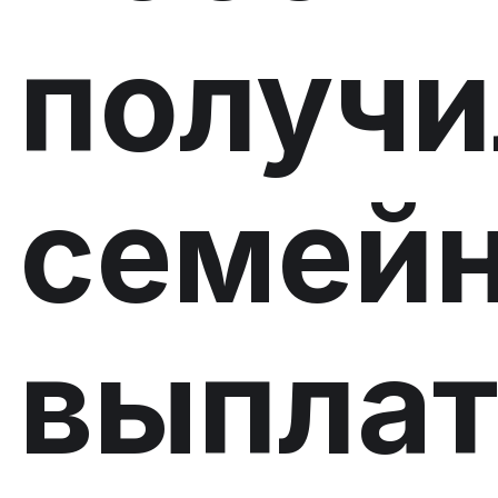
получи
семей
выпла