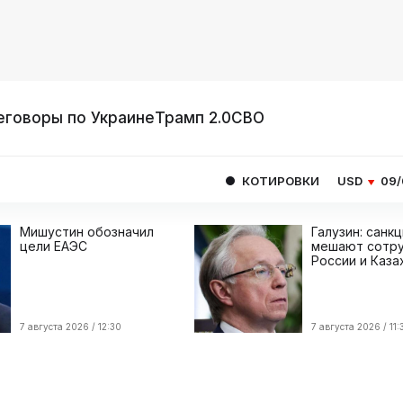
еговоры по Украине
Трамп 2.0
СВО
КОТИРОВКИ
USD
09/08
82.1665
Мишустин обозначил
Галузин: санк
цели ЕАЭС
мешают сотру
России и Каза
7 августа 2026 / 12:30
7 августа 2026 / 11: