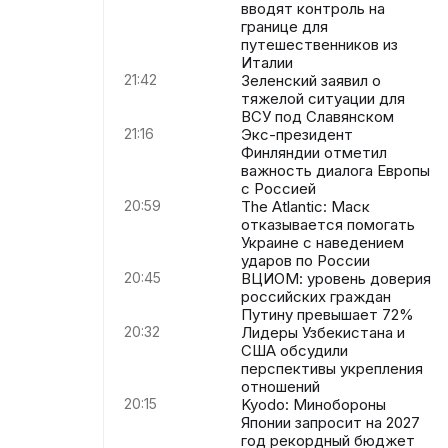
вводят контроль на
границе для
путешественников из
Италии
21:42
Зеленский заявил о
тяжелой ситуации для
ВСУ под Славянском
21:16
Экс-президент
Финляндии отметил
важность диалога Европы
с Россией
20:59
The Atlantic: Маск
отказывается помогать
Украине с наведением
ударов по России
20:45
ВЦИОМ: уровень доверия
российских граждан
Путину превышает 72%
20:32
Лидеры Узбекистана и
США обсудили
перспективы укрепления
отношений
20:15
Kyodo: Минобороны
Японии запросит на 2027
год рекордный бюджет