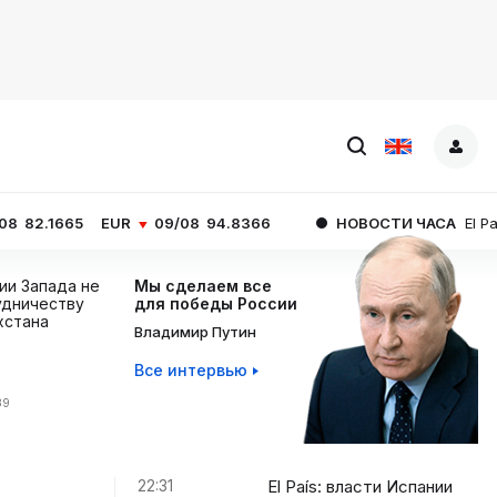
EUR
09/08
94.8366
НОВОСТИ ЧАСА
El País: власти И
ции Запада не
Мы сделаем все
дничеству
для победы России
хстана
Владимир Путин
Все интервью
39
22:31
El País: власти Испании