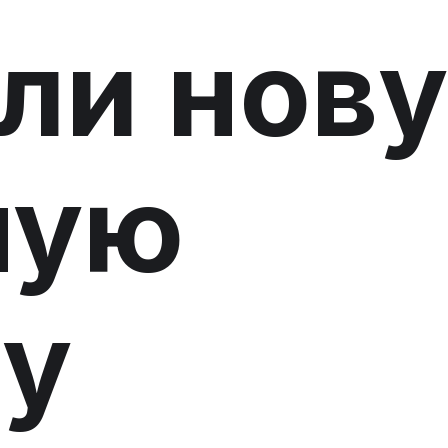
ли нов
ную
ту