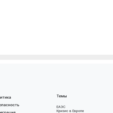
Темы
итика
опасность
ЕАЭС
Кризис в Европе
еграция