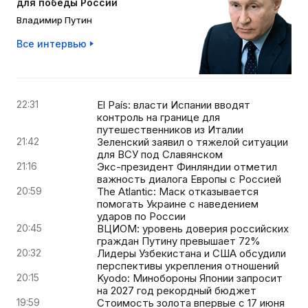
для победы России
Владимир Путин
Все интервью
22:31
El País: власти Испании вводят
контроль на границе для
путешественников из Италии
21:42
Зеленский заявил о тяжелой ситуации
для ВСУ под Славянском
21:16
Экс-президент Финляндии отметил
важность диалога Европы с Россией
20:59
The Atlantic: Маск отказывается
помогать Украине с наведением
ударов по России
20:45
ВЦИОМ: уровень доверия российских
граждан Путину превышает 72%
20:32
Лидеры Узбекистана и США обсудили
перспективы укрепления отношений
20:15
Kyodo: Минобороны Японии запросит
на 2027 год рекордный бюджет
19:59
Стоимость золота впервые с 17 июня