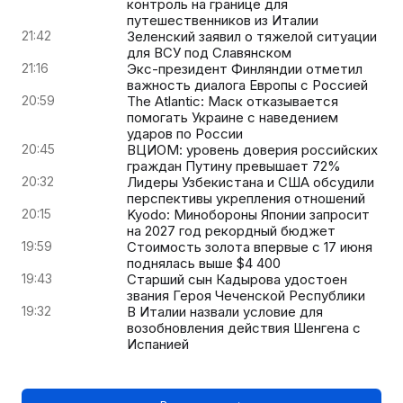
контроль на границе для
путешественников из Италии
21:42
Зеленский заявил о тяжелой ситуации
для ВСУ под Славянском
21:16
Экс-президент Финляндии отметил
важность диалога Европы с Россией
20:59
The Atlantic: Маск отказывается
помогать Украине с наведением
ударов по России
20:45
ВЦИОМ: уровень доверия российских
граждан Путину превышает 72%
20:32
Лидеры Узбекистана и США обсудили
перспективы укрепления отношений
20:15
Kyodo: Минобороны Японии запросит
на 2027 год рекордный бюджет
19:59
Стоимость золота впервые с 17 июня
поднялась выше $4 400
19:43
Старший сын Кадырова удостоен
звания Героя Чеченской Республики
19:32
В Италии назвали условие для
возобновления действия Шенгена с
Испанией