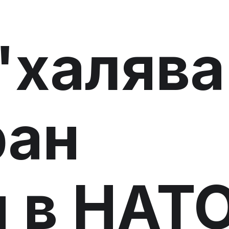
"халява
ран
 в НАТ