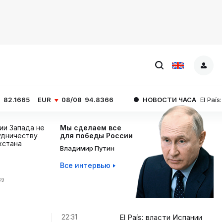
UR
08/08
94.8366
НОВОСТИ ЧАСА
El País: власти Исп
ции Запада не
Мы сделаем все
дничеству
для победы России
хстана
Владимир Путин
Все интервью
39
22:31
El País: власти Испании