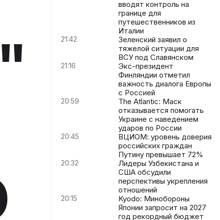
вводят контроль на
границе для
путешественников из
Италии
"
21:42
Зеленский заявил о
тяжелой ситуации для
ВСУ под Славянском
21:16
Экс-президент
Финляндии отметил
важность диалога Европы
с Россией
20:59
The Atlantic: Маск
отказывается помогать
Украине с наведением
ударов по России
20:45
ВЦИОМ: уровень доверия
российских граждан
Путину превышает 72%
20:32
Лидеры Узбекистана и
О
США обсудили
перспективы укрепления
отношений
20:15
Kyodo: Минобороны
Японии запросит на 2027
год рекордный бюджет