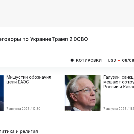
еговоры по Украине
Трамп 2.0
СВО
КОТИРОВКИ
USD
08/08
82.1665
E
Мишустин обозначил
Галузин: санк
цели ЕАЭС
мешают сотру
России и Каза
7 августа 2026 / 12:30
7 августа 2026 / 11:
литика и религия