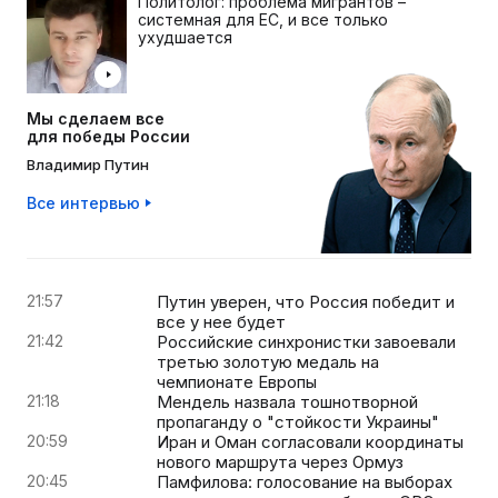
Политолог: проблема мигрантов –
системная для ЕС, и все только
ухудшается
Мы сделаем все
для победы России
Владимир Путин
Все интервью
21:57
Путин уверен, что Россия победит и
все у нее будет
21:42
Российские синхронистки завоевали
третью золотую медаль на
чемпионате Европы
21:18
Мендель назвала тошнотворной
пропаганду о "стойкости Украины"
20:59
Иран и Оман согласовали координаты
нового маршрута через Ормуз
20:45
Памфилова: голосование на выборах